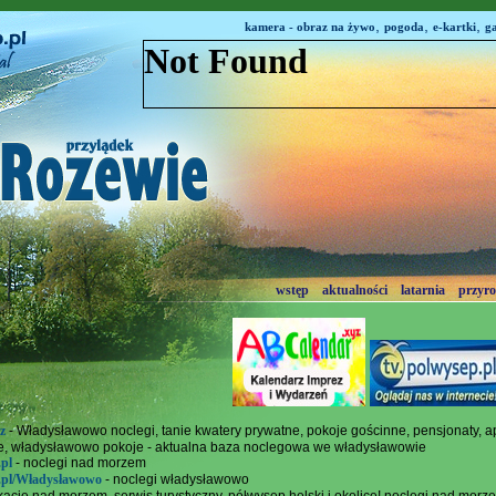
,
,
,
kamera - obraz na żywo
pogoda
e-kartki
ga
wstęp
aktualności
latarnia
przyr
z
- Władysławowo noclegi, tanie kwatery prywatne, pokoje gościnne, pensjonaty, a
e, władysławowo pokoje - aktualna baza noclegowa we władysławowie
.pl
- noclegi nad morzem
p.pl/Władysławowo
- noclegi władysławowo