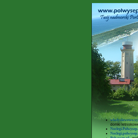
wladyslawowo.xy
domki letniskow
Noclegi.Polwysep
Noclegi.polwyse