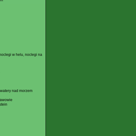
em
oclegi w helu, noclegi na
e
 kwatery nad morzem
ławowie
stein