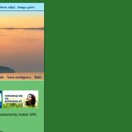
,
leria zdjęć
księga gości
oda
baza noclegowa
linki
partamenty, hotele SPA,