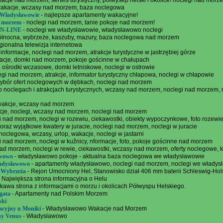
acje nad morzem, serwis turystyczny, półwysep helski i okolice! noclegi nad morz
wakacje, wczasy nad morzem, baza noclegowa
 Władysławowie
- najlepsze apartamenty wakacyjne!
d morzem
- noclegi nad morzem, tanie pokoje nad morzem!
ON-LINE
- noclegi we władysławowie, władysławowo noclegi
ółnocna, wybrzeże, kaszuby, mazury, baza noclegowa nad morzem
gionalna telewizja internetowa
 informacje, noclegi nad morzem, atrakcje turystyczne w jastrzębiej górze
macje, domki nad morzem, pokoje gościnne w chałupach
, ośrodki wczasowe, domki letniskowe, noclegi w ostrowie
egi nad morzem, atrakcje, informator turystyczny chłapowa, noclegi w chłapowie
ybór ofert noclegowych w dębkach, noclegi nad morzem
o noclegach i atrakcjach turystycznych, wczasy nad morzem, noclegi nad morzem, n
 wakcje, wczasy nad morzem
acje, noclegi, wczasy nad morzem, noclegi nad morzem
i nad morzem, noclegi w rozewiu, ciekawostki, obiekty wypoczynkowe, foto rozewi
 oraz wyjątkowe kwatery w juracie, noclegi nad morzem, noclegi w juracie
noclegowa, wczasy, urlop, wakacje, noclegi w jastarni
i nad morzem, noclegi w kužnicy, nformacje, foto, pokoje gościnne nad morzem
nad morzem, noclegi w rewie, ciekawostki, wczasy nad morzem, oferty noclegowe,
awowo
- władysławowo pokoje - aktualna baza noclegowa we władysławowie
adysławowo
- apartamenty władysławowo, noclegi nad morzem, noclegi we władys
 Wybrzeża
- Rejon Umocniony Hel, Stanowisko dział 406 mm baterii Schleswig-Hol
 Największa strona informacyjna o Helu
kawa strona z informacjami o morzu i okolicach Półwyspu Helskiego.
gata
- Apartamenty nad Polskim Morzem
ski
cyjny u Moniki
- Władysławowo Wakacje nad Morzem
ny Venus
- Władysławowo