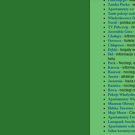
Polwysep.pl
- wak
Zatoka Pucka
- 
Apartamenty we
Tanie pokoje na
Władysławowo 
Nordi
- polska p
TV Pólwysep
- re
Jastrzębia Góra
-
Chałupy
- infor
Ostrowo
- hotele
Chłapowo
- nocl
Dębki
- bogaty w
Hel
- informacje 
helu
Puck
- Noclegi,
Karwia
- inform
Rozewie
- nocleg
Jurata
- atrakcje
Jastarnia
- baza 
Kuźnica
- nocleg
Rewa
- noclegi 
Pokoje Władysł
Apartamenty Wł
Muzeum Obrony
Helska Tawerna
-
Moje Morze
- Cie
Apartamenty Fre
Lunapark Sowiń
Apartament waka
Salon kosmetycz