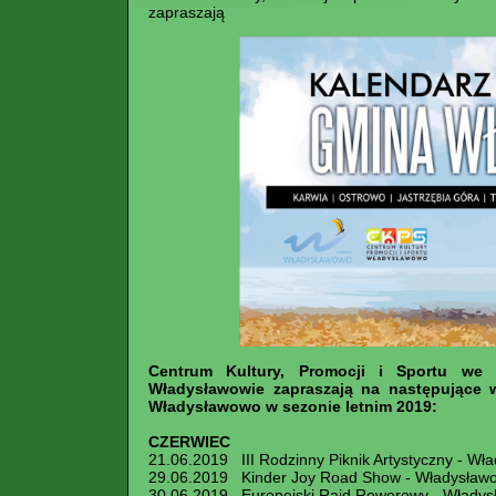
zapraszają
Centrum Kultury, Promocji i Sportu we
Władysławowie zapraszają na następujące w
Władysławowo w sezonie letnim 2019:
CZERWIEC
21.06.2019 III Rodzinny Piknik Artystyczny - Wł
29.06.2019 Kinder Joy Road Show - Władysławo
30.06.2019 Europejski Rajd Rowerowy - Włady