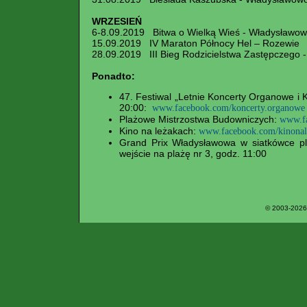
WRZESIEŃ
6-8.09.2019 Bitwa o Wielką Wieś - Władysławowo,
15.09.2019 IV Maraton Północy Hel – Rozewie
28.09.2019 III Bieg Rodzicielstwa Zastępczego
Ponadto:
47. Festiwal „Letnie Koncerty Organowe i 
20:00:
www.facebook.com/koncerty.organowe
Plażowe Mistrzostwa Budowniczych:
www.f
Kino na leżakach:
www.facebook.com/kinonal
Grand Prix Władysławowa w siatkówce pla
wejście na plażę nr 3, godz. 11:00
© 2003-2026 P