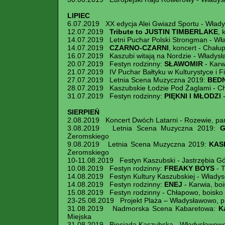
LIPIEC
6.07.2019 XX edycja Alei Gwiazd Sportu - Włady
12.07.2019
Tribute to JUSTIN TIMBERLAKE
, 
14.07.2019 Letni Puchar Polski Strongman - Wł
14.07.2019
CZARNO-CZARNI
, koncert - Chałup
16.07.2019 Kaszubi witają na Nordzie - Władysł
20.07.2019 Festyn rodzinny:
SŁAWOMIR
- Karw
21.07.2019 IV Puchar Bałtyku w Kulturystyce i F
27.07.2019 Letnia Scena Muzyczna 2019:
BED
28.07.2019 Kaszubskie Łodzie Pod Żaglami - Chał
31.07.2019 Festyn rodzinny:
PIĘKNI I MŁODZI
-
SIERPIEŃ
2.08.2019 Koncert Dwóch Latarni - Rozewie, park
3.08.2019 Letnia Scena Muzyczna 2019:
G
Żeromskiego
9.08.2019 Letnia Scena Muzyczna 2019:
KAS
Żeromskiego
10-11.08.2019 Festyn Kaszubski - Jastrzębia G
10.08.2019 Festyn rodzinny:
FREAKY BOYS
- T
14.08.2019 Festyn Kultury Kaszubskiej - Władys
14.08.2019 Festyn rodzinny:
ENEJ
- Karwia, boi
15.08.2019 Festyn rodzinny - Chłapowo, boisko 
23-25.08.2019 Projekt Plaża – Władysławowo, pl
31.08.2019 Nadmorska Scena Kabaretowa:
K
Miejska
31.08.2019 Biesiada Kaszubska - Władysławowo,