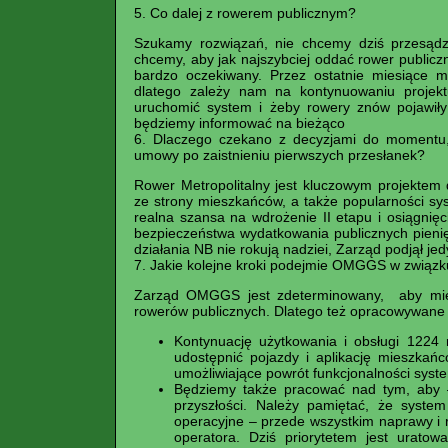
5. Co dalej z rowerem publicznym?
Szukamy rozwiązań, nie chcemy dziś przesądz
chcemy, aby jak najszybciej oddać rower publiczn
bardzo oczekiwany. Przez ostatnie miesiące 
dlatego zależy nam na kontynuowaniu projektu
uruchomić system i żeby rowery znów pojawiły
będziemy informować na bieżąco
6. Dlaczego czekano z decyzjami do momentu, 
umowy po zaistnieniu pierwszych przesłanek?
Rower Metropolitalny jest kluczowym projekte
ze strony mieszkańców, a także popularności syst
realna szansa na wdrożenie II etapu i osiągni
bezpieczeństwa wydatkowania publicznych pienię
działania NB nie rokują nadziei, Zarząd podjął je
7. Jakie kolejne kroki podejmie OMGGS w związ
Zarząd OMGGS jest zdeterminowany, aby mieszk
rowerów publicznych. Dlatego też opracowywane s
Kontynuację użytkowania i obsługi 1224 
udostępnić pojazdy i aplikację mieszka
umożliwiające powrót funkcjonalności syst
Będziemy także pracować nad tym, aby 
przyszłości. Należy pamiętać, że system 
operacyjne – przede wszystkim naprawy i 
operatora. Dziś priorytetem jest uratow