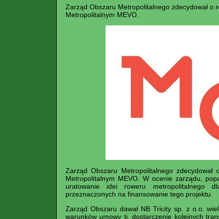
Zarząd Obszaru Metropolitalnego zdecydował o 
Metropolitalnym MEVO.
Zarząd Obszaru Metropolitalnego zdecydował 
Metropolitalnym MEVO. W ocenie zarządu, popar
uratowanie idei roweru metropolitalnego 
przeznaczonych na finansowanie tego projektu.
Zarząd Obszaru dawał NB Tricity sp. z o.o. wie
warunków umowy tj. dostarczenie kolejnych tra