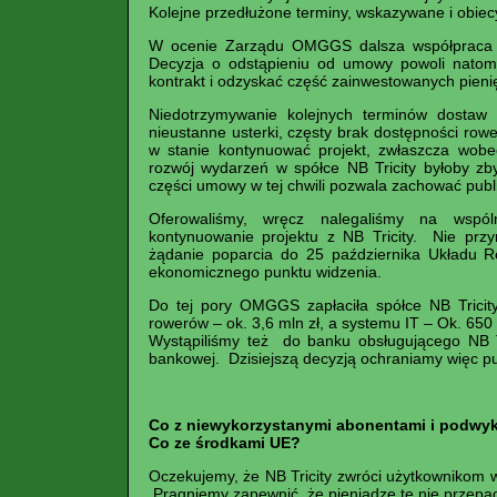
Kolejne przedłużone terminy, wskazywane i obie
W ocenie Zarządu OMGGS dalsza współpraca z 
Decyzja o odstąpieniu od umowy powoli natomi
kontrakt i odzyskać część zainwestowanych pieni
Niedotrzymywanie kolejnych terminów dostaw
nieustanne usterki, częsty brak dostępności rowe
w stanie kontynuować projekt, zwłaszcza wobe
rozwój wydarzeń w spółce NB Tricity byłoby zb
części umowy w tej chwili pozwala zachować pub
Oferowaliśmy, wręcz nalegaliśmy na wspól
kontynuowanie projektu z NB Tricity. Nie prz
żądanie poparcia do 25 października Układu Re
ekonomicznego punktu widzenia.
Do tej pory OMGGS zapłaciła spółce NB Tricity
rowerów – ok. 3,6 mln zł, a systemu IT – Ok. 650 
Wystąpiliśmy też do banku obsługującego NB T
bankowej. Dzisiejszą decyzją ochraniamy więc pu
Co z niewykorzystanymi abonentami i podw
Co ze środkami UE?
Oczekujemy, że NB Tricity zwróci użytkownikom 
Pragniemy zapewnić, że pieniądze te nie przepa