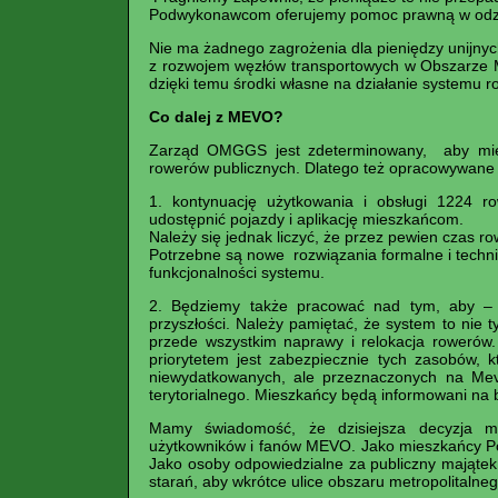
Podwykonawcom oferujemy pomoc prawną w odzys
Nie ma żadnego zagrożenia dla pieniędzy unijnyc
z rozwojem węzłów transportowych w Obszarze 
dzięki temu środki własne na działanie systemu 
Co dalej z MEVO?
Zarząd OMGGS jest zdeterminowany, aby mieszk
rowerów publicznych. Dlatego też opracowywane s
1. kontynuację użytkowania i obsługi 1224 r
udostępnić pojazdy i aplikację mieszkańcom.
Należy się jednak liczyć, że przez pewien czas r
Potrzebne są nowe rozwiązania formalne i techn
funkcjonalności systemu.
2. Będziemy także pracować nad tym, aby – 
przyszłości. Należy pamiętać, że system to nie ty
przede wszystkim naprawy i relokacja rowerów
priorytetem jest zabezpiecznie tych zasobów, k
niewydatkowanych, ale przeznaczonych na Me
terytorialnego. Mieszkańcy będą informowani na 
Mamy świadomość, że dzisiejsza decyzja mo
użytkowników i fanów MEVO. Jako mieszkańcy P
Jako osoby odpowiedzialne za publiczny majątek 
starań, aby wkrótce ulice obszaru metropolitalne