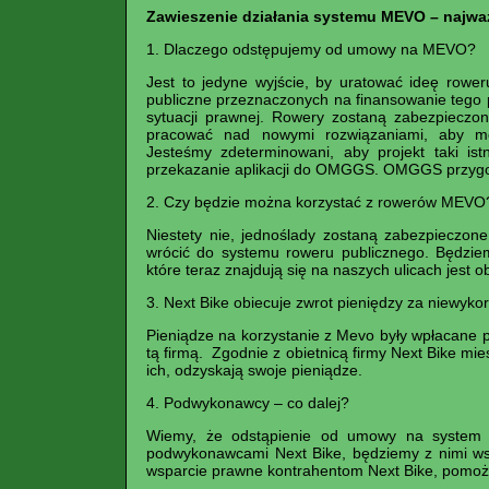
Zawieszenie działania systemu MEVO – najwa
1. Dlaczego odstępujemy od umowy na MEVO?
Jest to jedyne wyjście, by uratować ideę rower
publiczne przeznaczonych na finansowanie tego 
sytuacji prawnej. Rowery zostaną zabezpieczo
pracować nad nowymi rozwiązaniami, aby mó
Jesteśmy zdeterminowani, aby projekt taki ist
przekazanie aplikacji do OMGGS. OMGGS przygotuj
2. Czy będzie można korzystać z rowerów MEVO
Niestety nie, jednoślady zostaną zabezpieczon
wrócić do systemu roweru publicznego. Będzie
które teraz znajdują się na naszych ulicach jest
3. Next Bike obiecuje zwrot pieniędzy za niewyk
Pieniądze na korzystanie z Mevo były wpłacane
tą firmą. Zgodnie z obietnicą firmy Next Bike mie
ich, odzyskają swoje pieniądze.
4. Podwykonawcy – co dalej?
Wiemy, że odstąpienie od umowy na system 
podwykonawcami Next Bike, będziemy z nimi ws
wsparcie prawne kontrahentom Next Bike, pomo