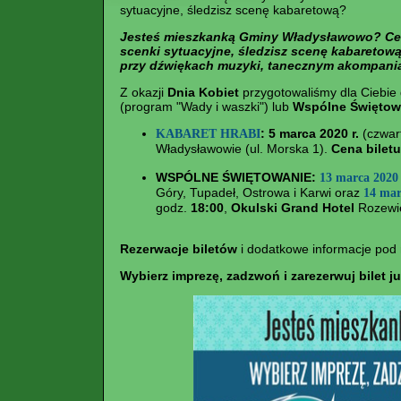
sytuacyjne, śledzisz scenę kabaretową?
Jesteś mieszkanką Gminy Władysławowo? Ceni
scenki sytuacyjne, śledzisz scenę kabaretow
przy dźwiękach muzyki, tanecznym akompani
Z okazji
Dnia Kobiet
przygotowaliśmy dla Ciebie
(program "Wady i waszki") lub
Wspólne Świętow
:
5 marca 2020 r.
(czwar
KABARET HRABI
Władysławowie (ul. Morska 1).
Cena biletu
WSPÓLNE ŚWIĘTOWANIE:
13 marca 2020 
Góry, Tupadeł, Ostrowa i Karwi oraz
14 marc
godz.
18:00
,
Okulski Grand Hotel
Rozewie
Rezerwacje biletów
i dodatkowe informacje pod
Wybierz imprezę, zadzwoń i zarezerwuj bilet 