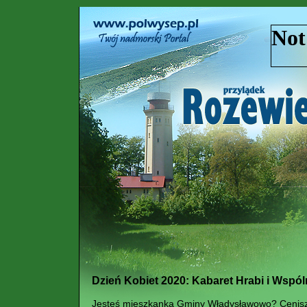
Dzień Kobiet 2020: Kabaret Hrabi i Wspó
Jesteś mieszkanką Gminy Władysławowo? Cenisz p