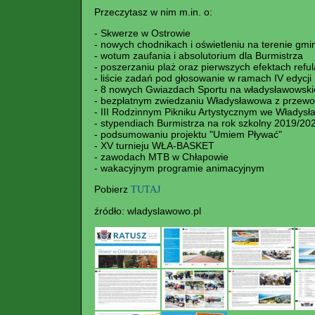
Przeczytasz w nim m.in. o:
- Skwerze w Ostrowie
- nowych chodnikach i oświetleniu na terenie gmi
- wotum zaufania i absolutorium dla Burmistrza
- poszerzaniu plaż oraz pierwszych efektach reful
- liście zadań pod głosowanie w ramach IV edycj
- 8 nowych Gwiazdach Sportu na władysławowskie
- bezpłatnym zwiedzaniu Władysławowa z przew
- III Rodzinnym Pikniku Artystycznym we Władysł
- stypendiach Burmistrza na rok szkolny 2019/20
- podsumowaniu projektu "Umiem Pływać"
- XV turnieju WŁA-BASKET
- zawodach MTB w Chłapowie
- wakacyjnym programie animacyjnym
Pobierz
TUTAJ
źródło: wladyslawowo.pl